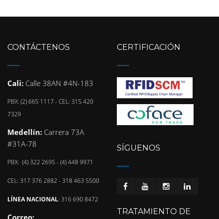
CONTÁCTENOS
CERTIFICACIÓN
Cali:
Calle 38AN #4N-183
PBX: (2) 665 1117 - CEL: 315 420
7329
Medellín:
Carrera 73A
#31A-78
SÍGUENOS
PBX: (4) 322 2695 - (4) 448 9971
CEL: 317 376 2882 - 318 463 5500
LÍNEA NACIONAL
: 316 690 8472
TRATAMIENTO DE
Correo: