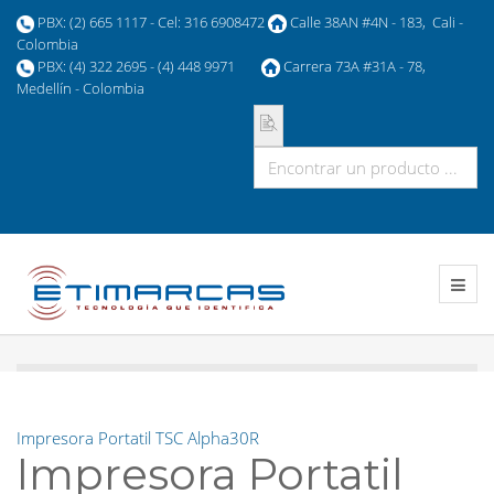
PBX: (2) 665 1117 - Cel: 316 6908472
Calle 38AN #4N - 183, Cali -
Colombia
PBX: (4) 322 2695 - (4) 448 9971
Carrera 73A #31A - 78,
Medellín - Colombia
Impresora Portatil TSC Alpha30R
Impresora Portatil