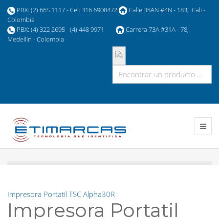
PBX: (2) 665 1117 - Cel: 316 6908472
Calle 38AN #4N - 183, Cali -
Colombia
PBX: (4) 322 2695 - (4) 448 9971
Carrera 73A #31A - 78,
Medellín - Colombia
Impresora Portatil TSC Alpha30R
Impresora Portatil