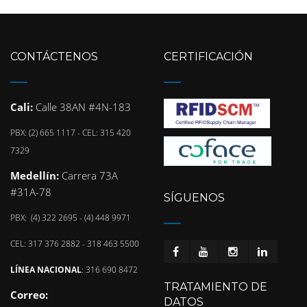
CONTÁCTENOS
CERTIFICACIÓN
Cali:
Calle 38AN #4N-183
PBX: (2) 665 1117 - CEL: 315 420
7329
Medellín:
Carrera 73A
#31A-78
SÍGUENOS
PBX: (4) 322 2695 - (4) 448 9971
CEL: 317 376 2882 - 318 463 5500
LÍNEA NACIONAL
: 316 690 8472
TRATAMIENTO DE
Correo:
DATOS