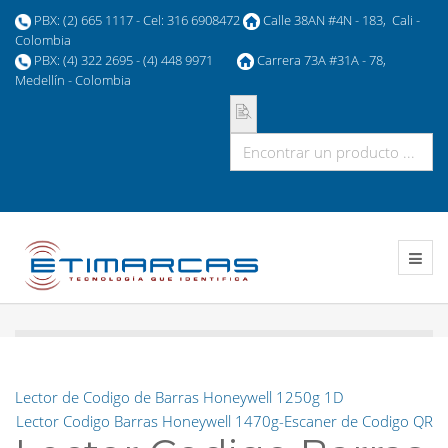
PBX: (2) 665 1117 - Cel: 316 6908472
Calle 38AN #4N - 183, Cali -
Colombia
PBX: (4) 322 2695 - (4) 448 9971
Carrera 73A #31A - 78,
Medellín - Colombia
Lector de Codigo de Barras Honeywell 1250g 1D
Lector Codigo Barras Honeywell 1470g-Escaner de Codigo QR