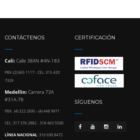
CONTÁCTENOS
CERTIFICACIÓN
Cali:
Calle 38AN #4N-183
PBX: (2) 665 1117 - CEL: 315 420
7329
Medellín:
Carrera 73A
#31A-78
SÍGUENOS
PBX: (4) 322 2695 - (4) 448 9971
CEL: 317 376 2882 - 318 463 5500
LÍNEA NACIONAL
: 316 690 8472