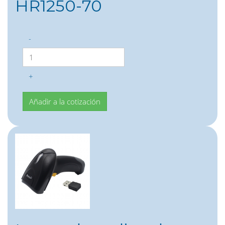
HR1250-70
-
+