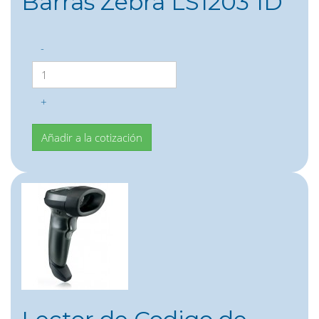
Barras Zebra LS1203 1D
-
+