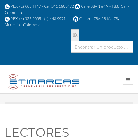
PBX: (2) 665 1117 - Cel: 316 6908472
Calle 38AN #4N - 183, Cali -
Colombia
PBX: (4) 322 2695 - (4) 448 9971
Carrera 73A #31A - 78,
Medellín - Colombia
LECTORES