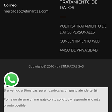
TRATAMIENTO DE
Correo:
DATOS
mercadeo@etimarcas.com
POLITICA TRATAMIENTO DE
DATOS PERSONALES
CONSENTIMIENTO WEB
AVISO DE PRIVACIDAD
Copyright © 2016 - by
ETIMARCAS SAS
Bienvenido a Etimarcas, para nosotros es un gusto atenderte. 🤗
Por favor déjame un mensaje con tu solicitud y responderé lo más
pronto posible.