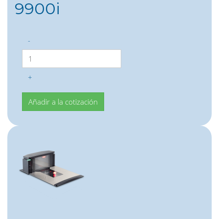
9900i
-
+