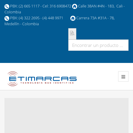
PBX: (2) 665 1117 - Cel: 316 6908472
Calle 38AN #4N - 183, Cali -
Colombia
PBX: (4) 322 2695 - (4) 448 9971
Carrera 73A #31A - 78,
Medellín - Colombia