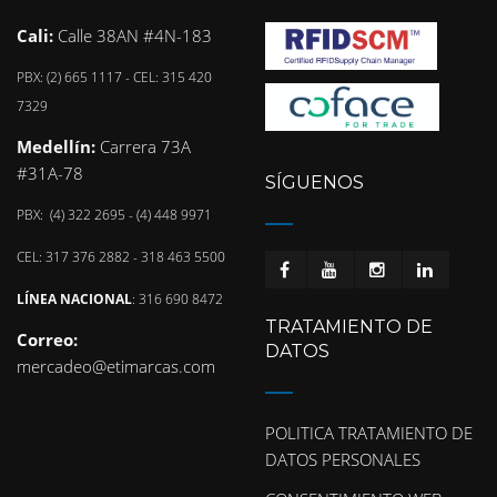
Cali:
Calle 38AN #4N-183
PBX: (2) 665 1117 - CEL: 315 420
7329
Medellín:
Carrera 73A
#31A-78
SÍGUENOS
PBX: (4) 322 2695 - (4) 448 9971
CEL: 317 376 2882 - 318 463 5500
LÍNEA NACIONAL
: 316 690 8472
TRATAMIENTO DE
Correo:
DATOS
mercadeo@etimarcas.com
POLITICA TRATAMIENTO DE
DATOS PERSONALES