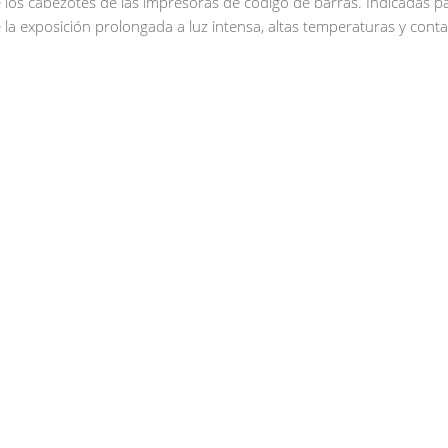
e los cabezotes de las impresoras de código de barras. Indicadas pa
 la exposición prolongada a luz intensa, altas temperaturas y cont