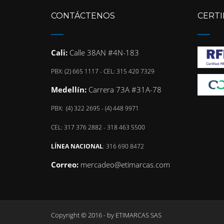
CONTÁCTENOS
CERTI
Cali:
Calle 38AN #4N-183
PBX: (2) 665 1117 - CEL: 315 420 7329
Medellín:
Carrera 73A #31A-78
PBX: (4) 322 2695 - (4) 448 9971
CEL: 317 376 2882 - 318 463 5500
LÍNEA NACIONAL
: 316 690 8472
Correo:
mercadeo@etimarcas.com
Copyright © 2016 - by
ETIMARCAS SAS