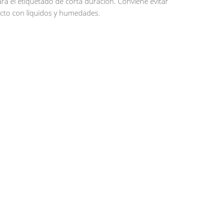
ra el etiquetado de corta duración. Conviene evitar
acto con líquidos y humedades.