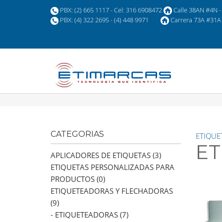
PBX: (2) 665 1117 - Cel: 316 6908472
Calle 38AN #4N - 
PBX: (4) 322 2695 - (4) 448 9971
Carrera 73A #31A 
CATEGORIAS
ETIQUE
ET
APLICADORES DE ETIQUETAS (3)
ETIQUETAS PERSONALIZADAS PARA
PRODUCTOS (0)
ETIQUETEADORAS Y FLECHADORAS
(9)
- ETIQUETEADORAS (7)