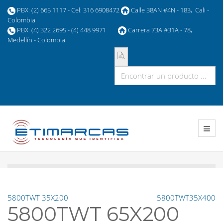
PBX: (2) 665 1117 - Cel: 316 6908472
Calle 38AN #4N - 183, Cali -
Colombia
PBX: (4) 322 2695 - (4) 448 9971
Carrera 73A #31A - 78,
Medellín - Colombia
5800TWT 35X200
5800TWT35X400
5800TWT 65X200