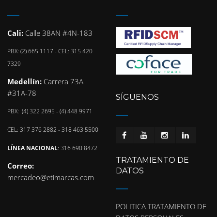
Cali:
Calle 38AN #4N-183
PBX: (2) 665 1117 - CEL: 315 420
7329
Medellín:
Carrera 73A
#31A-78
SÍGUENOS
PBX: (4) 322 2695 - (4) 448 9971
CEL: 317 376 2882 - 318 463 5500
LÍNEA NACIONAL
: 316 690 8472
TRATAMIENTO DE
Correo:
DATOS
mercadeo@etimarcas.com
POLITICA TRATAMIENTO DE