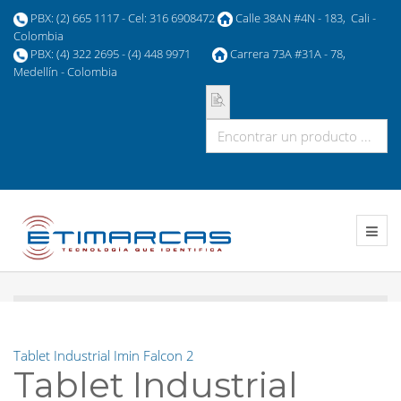
PBX: (2) 665 1117 - Cel: 316 6908472
Calle 38AN #4N - 183, Cali -
Colombia
PBX: (4) 322 2695 - (4) 448 9971
Carrera 73A #31A - 78,
Medellín - Colombia
Tablet Industrial Imin Falcon 2
Tablet Industrial