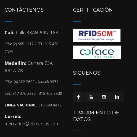
CONTÁCTENOS
CERTIFICACIÓN
Cali:
Calle 38AN #4N-183
PBX: (2) 665 1117 - CEL: 315 420
7329
Medellín:
Carrera 73A
#31A-78
SÍGUENOS
PBX: (4) 322 2695 - (4) 448 9971
CEL: 317 376 2882 - 318 463 5500
LÍNEA NACIONAL
: 316 690 8472
TRATAMIENTO DE
Correo:
DATOS
mercadeo@etimarcas.com