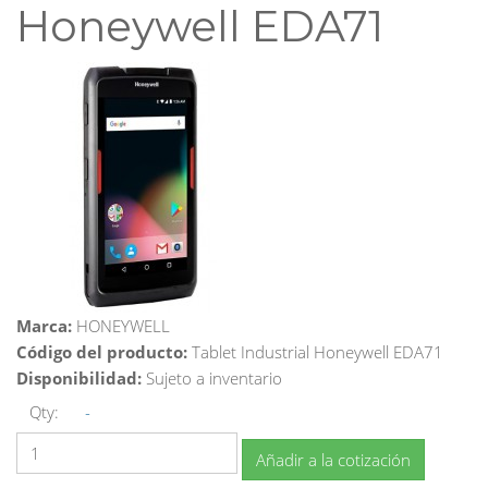
Honeywell EDA71
Marca:
HONEYWELL
Código del producto:
Tablet Industrial Honeywell EDA71
Disponibilidad:
Sujeto a inventario
Qty:
-
Añadir a la cotización