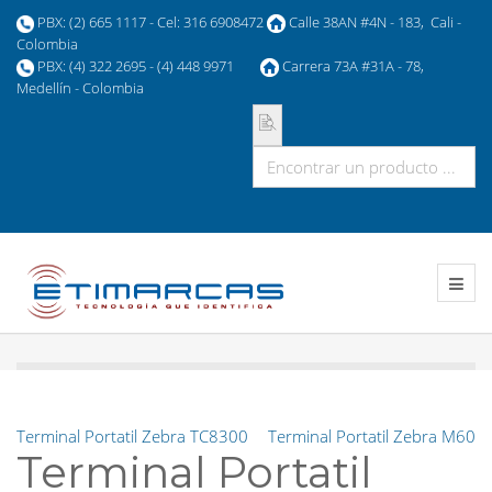
PBX: (2) 665 1117 - Cel: 316 6908472
Calle 38AN #4N - 183, Cali -
Colombia
PBX: (4) 322 2695 - (4) 448 9971
Carrera 73A #31A - 78,
Medellín - Colombia
Terminal Portatil Zebra TC8300
Terminal Portatil Zebra M60
Terminal Portatil