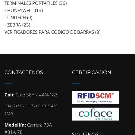
TERMINALES PORTÁTILES (36)
- HONEYWELL (13)
- UNITECH (0)
- ZEBRA (23)
VERIFICADORES PARA CODIGO DE BARRAS (8)
CONTÁCTENOS
CERTIFICACIÓN
Cali:
Calle 38AN #4N-183
PBX: (2) 665 1117 - CEL: 315 420
7329
Medellín:
Carrera 73A
#31A-78
SÍGUENOS