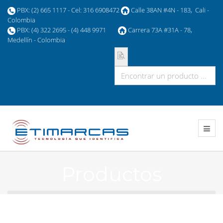
PBX: (2) 665 1117 - Cel: 316 6908472
Calle 38AN #4N - 183, Cali -
Colombia
PBX: (4) 322 2695 - (4) 448 9971
Carrera 73A #31A - 78,
Medellín - Colombia
Productos