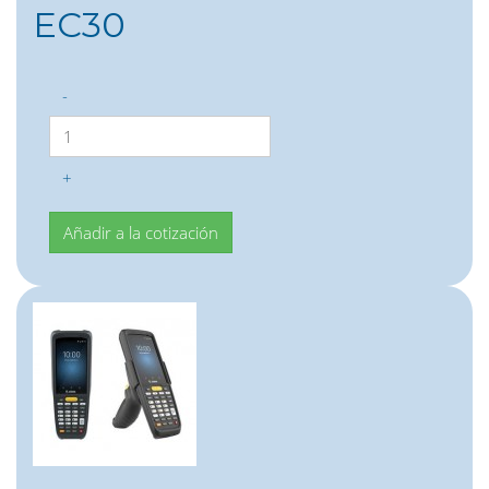
EC30
-
+