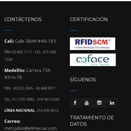
CONTÁCTENOS
CERTIFICACIÓN
Cali:
Calle 38AN #4N-183
PBX: (2) 665 1117 - CEL: 315 420
7329
Medellín:
Carrera 73A
#31A-78
SÍGUENOS
PBX: (4) 322 2695 - (4) 448 9971
CEL: 317 376 2882 - 318 463 5500
LÍNEA NACIONAL
: 316 690 8472
TRATAMIENTO DE
Correo:
DATOS
mercadeo@etimarcas.com