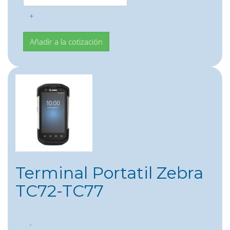
+
Terminal Portatil Zebra
TC72-TC77
-