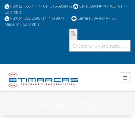
PBX: (2) 665 1117 - Cel: 316 6908472
Calle 38AN #4N - 183, Cali -
Colombia
PBX: (4) 322 2695 - (4) 448 9971
Carrera 73A #31A - 78,
Medellín - Colombia
Productos