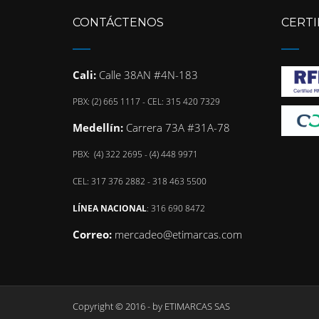
CONTÁCTENOS
CERTI
Cali:
Calle 38AN #4N-183
PBX: (2) 665 1117 - CEL: 315 420 7329
Medellín:
Carrera 73A #31A-78
PBX: (4) 322 2695 - (4) 448 9971
CEL: 317 376 2882 - 318 463 5500
LÍNEA NACIONAL
: 316 690 8472
Correo:
mercadeo@etimarcas.com
Copyright © 2016 - by
ETIMARCAS SAS