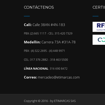
CONTÁCTENOS
CERTI
Cali:
Calle 38AN #4N-183
PBX: (2) 665 1117 - CEL: 315 420 7329
Medellín:
Carrera 73A #31A-78
PBX: (4) 322 2695 - (4) 448 9971
CEL: 317 376 2882 - 318 463 5500
LÍNEA NACIONAL
: 316 690 8472
Correo:
mercadeo@etimarcas.com
Copyright © 2016 - by
ETIMARCAS SAS