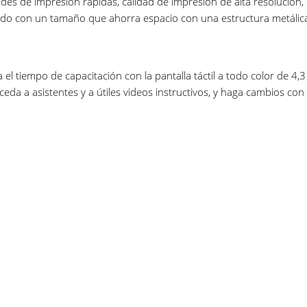
des de impresión rápidas, calidad de impresión de alta resolución, 
do con un tamaño que ahorra espacio con una estructura metálica 
el tiempo de capacitación con la pantalla táctil a todo color de 4,3
cceda a asistentes y a útiles videos instructivos, y haga cambios co