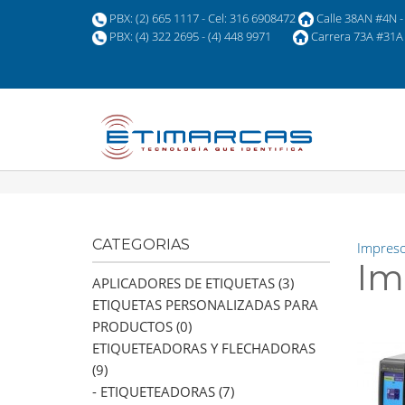
PBX: (2) 665 1117 - Cel: 316 6908472
Calle 38AN #4N - 
PBX: (4) 322 2695 - (4) 448 9971
Carrera 73A #31A 
CATEGORIAS
Impreso
Im
APLICADORES DE ETIQUETAS (3)
ETIQUETAS PERSONALIZADAS PARA
PRODUCTOS (0)
ETIQUETEADORAS Y FLECHADORAS
(9)
- ETIQUETEADORAS (7)