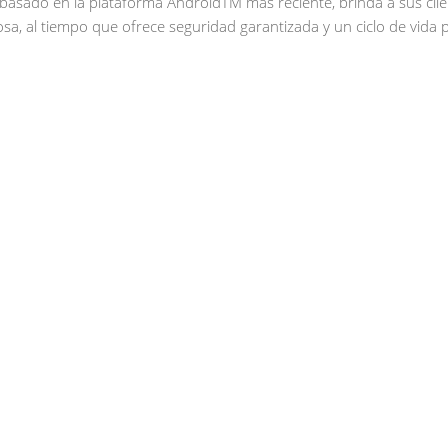
basado en la plataforma AndroidTM más reciente, brinda a sus clien
sa, al tiempo que ofrece seguridad garantizada y un ciclo de vida