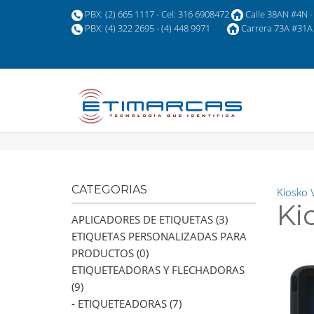
PBX: (2) 665 1117 - Cel: 316 6908472
Calle 38AN #4N - 
PBX: (4) 322 2695 - (4) 448 9971
Carrera 73A #31A 
CATEGORIAS
Kiosko 
Ki
APLICADORES DE ETIQUETAS (3)
ETIQUETAS PERSONALIZADAS PARA
PRODUCTOS (0)
ETIQUETEADORAS Y FLECHADORAS
(9)
- ETIQUETEADORAS (7)