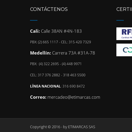
CONTÁCTENOS
CERTI
Cali:
Calle 38AN #4N-183
PBX: (2) 665 1117 - CEL: 315 420 7329
Medellín:
Carrera 73A #31A-78
PBX: (4) 322 2695 - (4) 448 9971
CEL: 317 376 2882 - 318 463 5500
LÍNEA NACIONAL
: 316 690 8472
Correo:
mercadeo@etimarcas.com
Copyright © 2016 - by
ETIMARCAS SAS