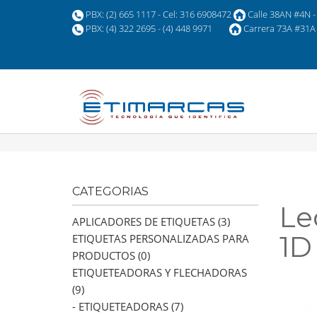
PBX: (2) 665 1117 - Cel: 316 6908472
Calle 38AN #4N - 
PBX: (4) 322 2695 - (4) 448 9971
Carrera 73A #31A 
CATEGORIAS
Le
APLICADORES DE ETIQUETAS (3)
1D
ETIQUETAS PERSONALIZADAS PARA
PRODUCTOS (0)
ETIQUETEADORAS Y FLECHADORAS
(9)
- ETIQUETEADORAS (7)