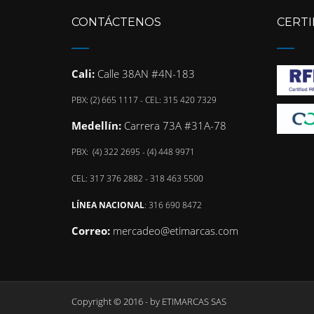
CONTÁCTENOS
CERTI
Cali:
Calle 38AN #4N-183
PBX: (2) 665 1117 - CEL: 315 420 7329
Medellín:
Carrera 73A #31A-78
PBX: (4) 322 2695 - (4) 448 9971
CEL: 317 376 2882 - 318 463 5500
LÍNEA NACIONAL
: 316 690 8472
Correo:
mercadeo@etimarcas.com
Copyright © 2016 - by
ETIMARCAS SAS