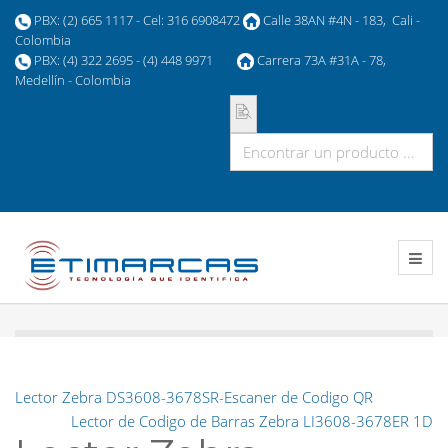
PBX: (2) 665 1117 - Cel: 316 6908472
Calle 38AN #4N - 183, Cali -
Colombia
PBX: (4) 322 2695 - (4) 448 9971
Carrera 73A #31A - 78,
Medellín - Colombia
Lector Zebra DS3608-3678SR-Escaner de Codigo QR
Lector de Codigo de Barras Zebra LI3608-3678ER 1D