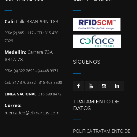
Cali:
Calle 38AN #4N-183
PBX: (2) 665 1117 - CEL: 315 420
7329
Medellín:
Carrera 73A
#31A-78
SÍGUENOS
PBX: (4) 322 2695 - (4) 448 9971
CEL: 317 376 2882 - 318 463 5500
LÍNEA NACIONAL
: 316 690 8472
TRATAMIENTO DE
Correo:
DATOS
mercadeo@etimarcas.com
POLITICA TRATAMIENTO DE