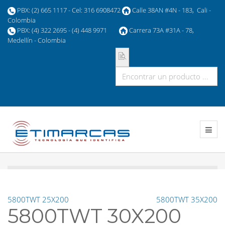
PBX: (2) 665 1117 - Cel: 316 6908472
Calle 38AN #4N - 183, Cali -
Colombia
PBX: (4) 322 2695 - (4) 448 9971
Carrera 73A #31A - 78,
Medellín - Colombia
5800TWT 25X200
5800TWT 35X200
5800TWT 30X200