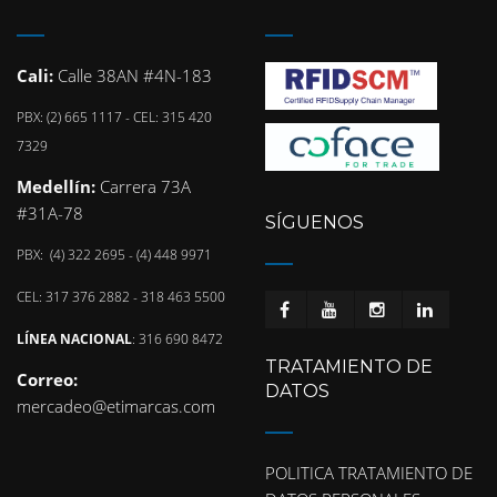
Cali:
Calle 38AN #4N-183
PBX: (2) 665 1117 - CEL: 315 420
7329
Medellín:
Carrera 73A
#31A-78
SÍGUENOS
PBX: (4) 322 2695 - (4) 448 9971
CEL: 317 376 2882 - 318 463 5500
LÍNEA NACIONAL
: 316 690 8472
TRATAMIENTO DE
Correo:
DATOS
mercadeo@etimarcas.com
POLITICA TRATAMIENTO DE