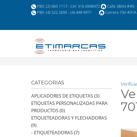
PBX: (2) 665 1117 - Cel: 316 6908472
Calle 38AN #4N - 
PBX: (4) 322 2695 - (4) 448 9971
Carrera 73A #31A 
CATEGORIAS
Verific
Ve
APLICADORES DE ETIQUETAS (3)
70
ETIQUETAS PERSONALIZADAS PARA
PRODUCTOS (0)
ETIQUETEADORAS Y FLECHADORAS
(9)
- ETIQUETEADORAS (7)