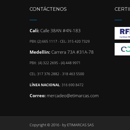
CONTÁCTENOS
CERTI
Cali:
Calle 38AN #4N-183
PBX: (2) 665 1117 - CEL: 315 420 7329
Medellín:
Carrera 73A #31A-78
PBX: (4) 322 2695 - (4) 448 9971
CEL: 317 376 2882 - 318 463 5500
LÍNEA NACIONAL
: 316 690 8472
Correo:
mercadeo@etimarcas.com
Copyright © 2016 - by
ETIMARCAS SAS